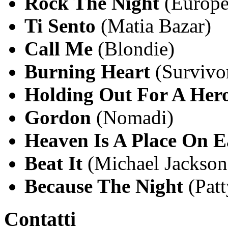
Rock The Night
(Europe
Ti Sento
(Matia Bazar)
Call Me
(Blondie)
Burning Heart
(Survivo
Holding Out For A Her
Gordon
(Nomadi)
Heaven Is A Place On E
Beat It
(Michael Jackson
Because The Night
(Pat
Contatti