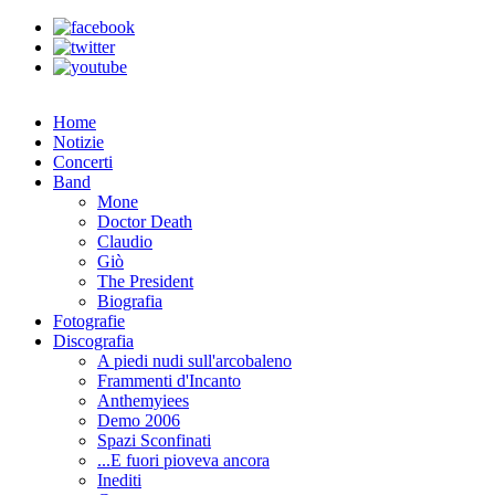
Home
Notizie
Concerti
Band
Mone
Doctor Death
Claudio
Giò
The President
Biografia
Fotografie
Discografia
A piedi nudi sull'arcobaleno
Frammenti d'Incanto
Anthemyiees
Demo 2006
Spazi Sconfinati
...E fuori pioveva ancora
Inediti