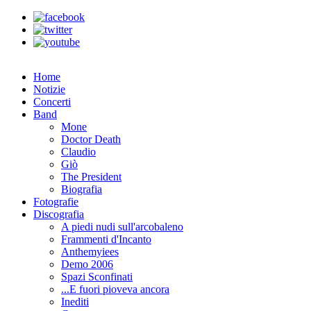
Home
Notizie
Concerti
Band
Mone
Doctor Death
Claudio
Giò
The President
Biografia
Fotografie
Discografia
A piedi nudi sull'arcobaleno
Frammenti d'Incanto
Anthemyiees
Demo 2006
Spazi Sconfinati
...E fuori pioveva ancora
Inediti